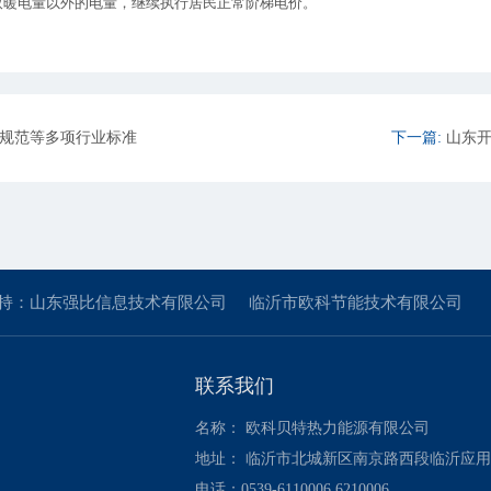
时。取暖电量以外的电量，继续执行居民正常阶梯电价。
规范等多项行业标准
下一篇:
山东开
持：山东强比信息技术有限公司
临沂市欧科节能技术有限公司
联系我们
名称： 欧科贝特热力能源有限公司
地址： 临沂市北城新区南京路西段临沂应
电话：0539-6110006 6210006