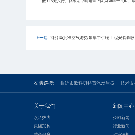
低0.15元执行。供暖期取暖电量上限为3000千瓦
上一篇:
能源局批准空气源热泵集中供暖工程安装验收
友情链接:
临沂市欧科贝特蒸汽发生器
技术支
关于我们
新闻中心
欧科热力
公司新闻
集团架构
行业新闻
荣誉分享
政策法规