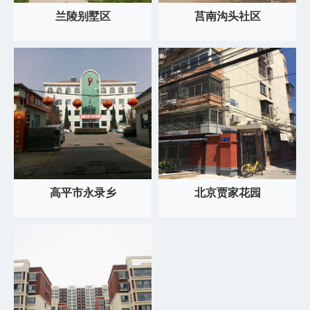
兰陵别墅区
莒南沟头社区
高平市永录乡
北京贾家花园