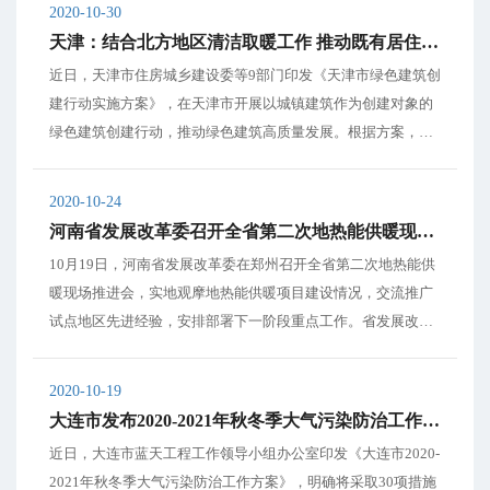
2020-10-30
暖。与该项目一同启动供暖的还有华夏未来...
天津：结合北方地区清洁取暖工作 推动既有居住建筑节能改造
近日，天津市住房城乡建设委等9部门印发《天津市绿色建筑创
建行动实施方案》，在天津市开展以城镇建筑作为创建对象的
绿色建筑创建行动，推动绿色建筑高质量发展。根据方案，到2
022年，当年城镇新建建筑中绿色建筑面积占比达到80%，星级
绿色建筑规模持续增加。 提升建筑能效水效水平。结合北方地
2020-10-24
区清洁取暖、城镇老旧小区改造、海绵...
河南省发展改革委召开全省第二次地热能供暖现场推进会
10月19日，河南省发展改革委在郑州召开全省第二次地热能供
暖现场推进会，实地观摩地热能供暖项目建设情况，交流推广
试点地区先进经验，安排部署下一阶段重点工作。省发展改革
委党组书记、主任何雄出席会议并讲话，郑州市副市长陈宏伟
致辞，省发展改革委副主任、省能源局局长高义主持会议。 会
2020-10-19
议指出，去年9月周口地热能供暖现场推进会...
大连市发布2020-2021年秋冬季大气污染防治工作方案
近日，大连市蓝天工程工作领导小组办公室印发《大连市2020-
2021年秋冬季大气污染防治工作方案》，明确将采取30项措施