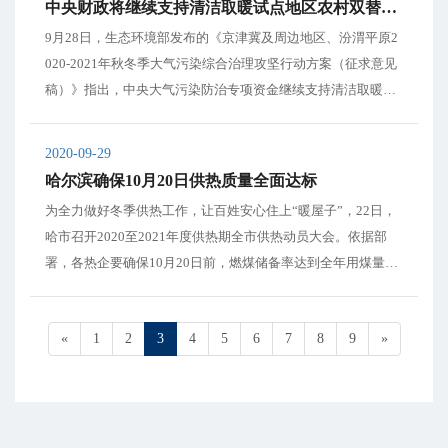
中央财政将继续支持清洁取暖试点地区农村双替代运营补贴
9月28日，生态环境部发布的《京津冀及周边地区、汾渭平原2
020-2021年秋冬季大气污染综合治理攻坚行动方案（征求意见
稿）》指出，中央大气污染防治专项资金继续支持清洁取暖试
点地区农村“煤改气”“煤改电”运营补贴。 方案指出，各地应确
保清洁取暖资金投入，研究制定清洁取暖差异化补贴政策，重
2020-09-29
点向农村低收入人群倾...
哈尔滨确保10月20日供热质量全面达标
为全力做好冬季供热工作，让百姓安心住上“暖屋子”，22日，
哈市召开2020至2021年度供热期全市供热动员大会。依据部
署，各热企要确保10月20日前，燃煤储备率达到全年用煤量的
50%以上，同时确保10月20日供热质量全面达标。 建设项目延
迟影响居民供热？绝不能出现 依据部署，承担供热工程建设任
«
1
2
3
4
5
6
7
8
9
»
务的供热企业，要锁...