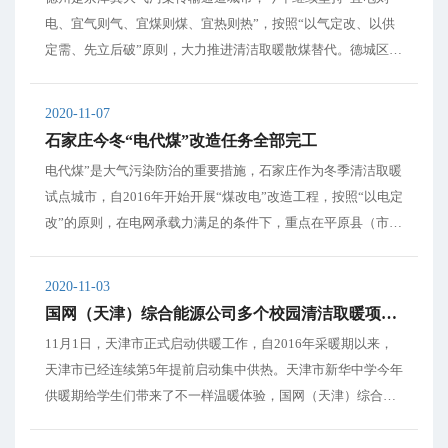
电、宜气则气、宜煤则煤、宜热则热”，按照“以气定改、以供
定需、先立后破”原则，大力推进清洁取暖散煤替代。德城区对
今年实施“气代煤”改造的住户连续3年每个取暖季补贴1000元
燃气费用，集中采购壁挂炉并免费安装，同时赠送一台燃气
2020-11-07
灶，改造全程费用均由地方财政负担。截至目前...
石家庄今冬“电代煤”改造任务全部完工
电代煤”是大气污染防治的重要措施，石家庄作为冬季清洁取暖
试点城市，自2016年开始开展“煤改电”改造工程，按照“以电定
改”的原则，在电网承载力满足的条件下，重点在平原县（市、
区）气代煤无法实施的区域和山区县，优先实施电代煤改造，2
016年-2019年全市电代煤共改造完成21.8354万户。 为了让农
2020-11-03
户“用得起，用得...
国网（天津）综合能源公司多个校园清洁取暖项目投入运行
11月1日，天津市正式启动供暖工作，自2016年采暖期以来，
天津市已经连续第5年提前启动集中供热。天津市新华中学今年
供暖期给学生们带来了不一样温暖体验，国网（天津）综合能
源公司为新华中学3.6万平方米的教学楼量身定制清洁能源供暖
改造方案，让学生们享受到了由空气源热泵技术带来的清洁供