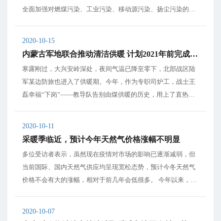
全面加强对燃煤污染、工业污染、移动源污染、扬尘污染的管
控，妥善应对重污染天气，确保2020年空气质量优良率不低于
84%，PM2.5平均浓度控制在35微克/立方米以内，并力争将重
2020-10-15
污染天气控制在4天以内。...
内蒙古军地联合推动清洁供暖 计划2021年前完成近28万平方米煤改电工程
寒露刚过，大兴安岭深处，夜间气温已降至零下，北部战区陆
军某边防旅也进入了供暖期。今年，作为专职司炉工，战士王
磊幸福“下岗”——教导队告别由煤供暖的历史，用上了直热式
电锅炉。“再也不用为晚间加煤起夜了!”王磊为此激动不已。 该
教导队驻扎在大兴安岭深处，每年供暖期达9个多月。“从早到
2020-10-11
晚守在锅炉房，每隔两个小时就得添煤掏...
采暖季临近，预计今年天然气价格涨幅不明显
多位受访者表示，虽然现在疫情对市场的影响已逐渐减弱，但
当前国际、国内天然气供应均呈现宽松态势，预计今冬天然气
价格不会有大的涨幅，相对于前几年会低很多。 今年以来，受
国际原油价格下跌以及市场需求疲软等因素影响，国际LNG现
货价格持续走低。低价进口LNG对国内LNG现货市场带来较大
2020-10-07
冲击，浙江部分地区接收站LNG价格甚至...