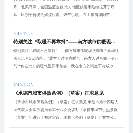
月，北风呼啸，全国温度走低,北方地区供暖季陆续拉开了序
幕。区别于传统的燃煤供暖、燃气供暖，在山东省海阳市，部
分小区居民在全国率先享受到了稳定、清洁的“核能供暖”。“核
能供暖”究竟是一种什么样的供热形式，是否安全？大众网·海
2019-11-25
报新闻记者来为你揭开它的神秘面纱...
特别关注| “取暖不再靠抖”——南方城市供暖现状调查
特别关注| “取暖不再靠抖”——南方城市供暖现状调查 ? 新华社
南京11月5日消息， “北方人过冬靠暖气，南方人过冬靠一身正
气”“你在北方的暖气里四季如春，我在南方的晴空下冻成冰
棍”……随着百姓生活需求的提高，近年来，每到寒冬，南方供
暖就成为社会关注的热点。 ??当前，北方一些...
2019-11-25
《承德市城市供热条例》（草案）征求意见
《承德市城市供热条例》（草案）征求意见 承德市第十四届人
民代表大会常务委员会第十八次会议对《承德市城市供热条例
（草案）》进行了初次审议。现将《条例（草案）》文本公
布，向社会公开征求意见。社会公众可以登录和合承德网（htt
p://www.hehechengde.cn/），关注“承德人大”微信公众号查看