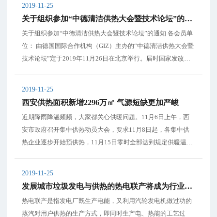
2019-11-25
《条例（草案）...
关于组织参加“中德清洁供热大会暨技术论坛”的通知
关于组织参加“中德清洁供热大会暨技术论坛”的通知 各会员单
位： 由德国国际合作机构（GIZ）主办的“中德清洁供热大会暨
技术论坛”定于2019年11月26日在北京举行。届时国家发改
委、国家能源局、德国大使馆有关领导将出席并致辞；获得20
18年中德能效合作项目奖的清洁高效供热项目将在大会上公
2019-11-25
布；会上还将发布“...
西安供热面积新增2296万㎡ 气源短缺更加严峻
近期降雨降温频频，大家都关心供暖问题。11月6日上午，西
安市政府召开集中供热动员大会，要求11月8日起，各集中供
热企业逐步开始预供热，11月15日零时全部达到规定供暖温
度。
2019-11-25
发展城市垃圾发电与供热的热电联产将成为行业主要趋势之一
热电联产是指发电厂既生产电能，又利用汽轮发电机做过功的
蒸汽对用户供热的生产方式，即同时生产电、热能的工艺过