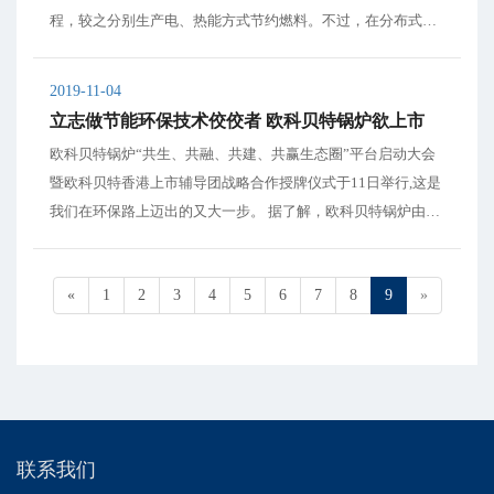
程，较之分别生产电、热能方式节约燃料。不过，在分布式能
源发展下，也出现了应用其他类型能源（包括可再生能源）实
施热电联产的技术。 热电联产是优化能源利用的重要方式之
2019-11-04
一，具有相当大的优势，包括使用效率...
立志做节能环保技术佼佼者 欧科贝特锅炉欲上市
欧科贝特锅炉“共生、共融、共建、共赢生态圈”平台启动大会
暨欧科贝特香港上市辅导团战略合作授牌仪式于11日举行,这是
我们在环保路上迈出的又大一步。 据了解，欧科贝特锅炉由临
沂市欧科节能技术有限公司倾力打造。为了在追求高质量生活
的同时实现人与自然的和谐相处,为了让生活更加节能、环保、
«
1
2
3
4
5
6
7
8
9
»
智能,欧科贝特在环保、智能、...
联系我们